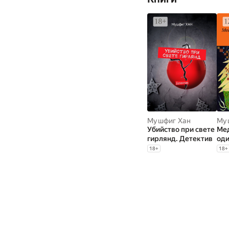
Мушфиг Хан
Му
Убийство при свете
Ме
гирлянд. Детектив
оди
Лю
18
+
18
+
пси
ро