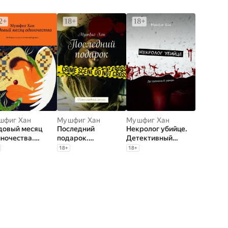
шфиг Хан
Мушфиг Хан
Мушфиг Хан
довый месяц
Последний
Некролог убийце.
ночества.
подарок.
Детективный
бовно-
Детективный
роман
18
+
18
+
хологический
роман
ман