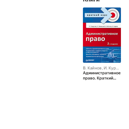
В. Кайнов
,
И. Куртяк
,
Н.
Административное
право. Краткий
курс