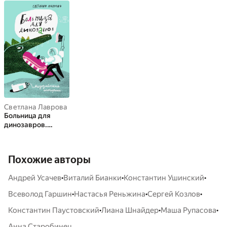
Светлана Лаврова
Больница для
динозавров.
Мезозойские
истории
Похожие авторы
•
•
•
Андрей Усачев
Виталий Бианки
Константин Ушинский
•
•
•
Всеволод Гаршин
Настасья Реньжина
Сергей Козлов
•
•
•
Константин Паустовский
Лиана Шнайдер
Маша Рупасова
Анна Старобинец