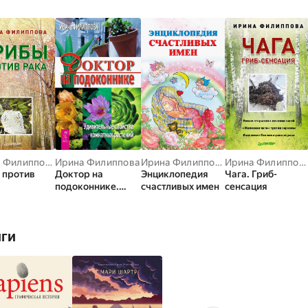
Ирина Филиппова
Ирина Филиппова
Ирина Филиппова
Ирина Филиппова
 против
Доктор на
Энциклопедия
Чага. Гриб-
подоконнике.
счастливых имен
сенсация
Удивительные
свойства
комнатных
иги
растений