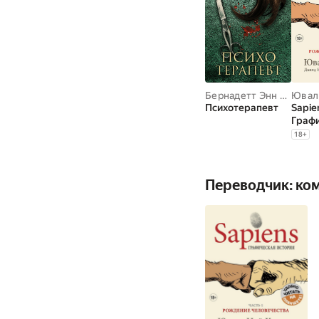
Бернадетт Энн Пэрис
Ювал
Психотерапевт
Sapie
Граф
истор
18
+
перв
чело
Переводчик: ко