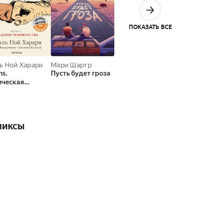
ПОКАЗАТЬ ВСЕ
ь Ной Харари
Мари Шартр
ns.
Пусть будет гроза
ическая
ия. Часть
ая. Рождение
вечества
миксы