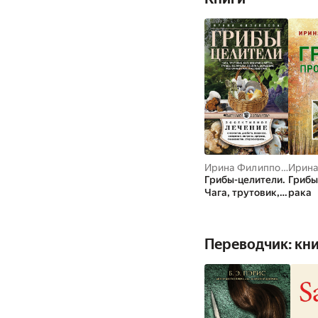
Ирина Филиппова
Грибы-целители.
Грибы
Чага, трутовик,
рака
кап, ведьмина
метла, груздь,
волнушка,
Переводчик: кн
веселка,
дождевик,
молочный гриб,
рисовый гриб