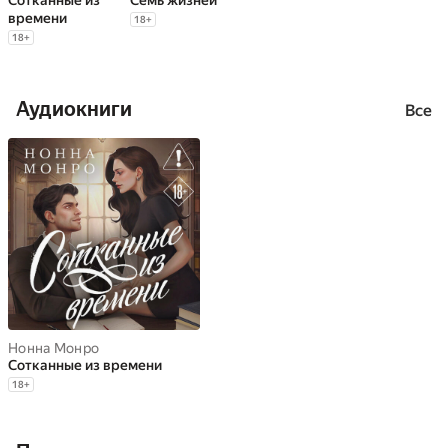
Сотканные из
Семь жизней
времени
18
+
18
+
Аудиокниги
Все
Нонна Монро
Сотканные из времени
18
+