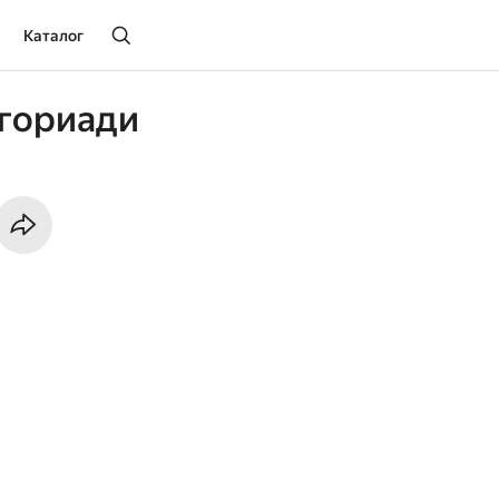
Каталог
игориади