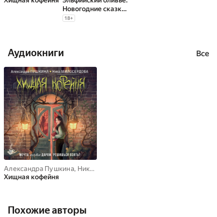
Хищная кофейня
Эльфийский оливье:
Новогодние сказки,
стихи и рассказы
18
+
Аудиокниги
Все
Александра Пушкина
,
Ника Милосердова
Хищная кофейня
Похожие авторы