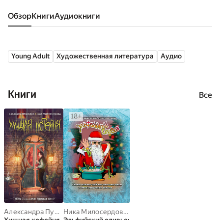
Обзор
книги
аудиокниги
Young Adult
Художественная литература
Аудио
Книги
Все
Александра Пушкина
,
Ника Милосердова
Ника Милосердова
,
Алина Афанасьева
,
Витали