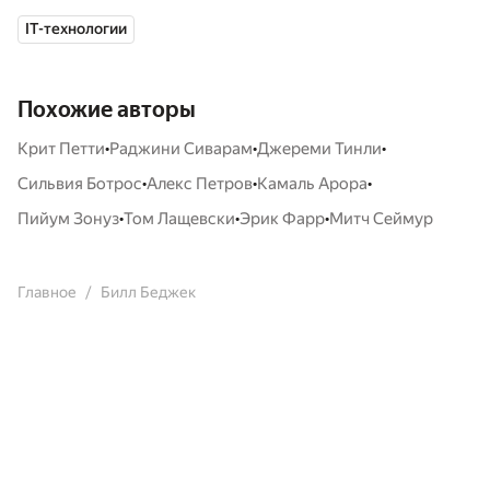
IT-технологии
Похожие авторы
•
•
•
Крит Петти
Раджини Сиварам
Джереми Тинли
•
•
•
Сильвия Ботрос
Алекс Петров
Камаль Арора
•
•
•
Пийум Зонуз
Том Лащевски
Эрик Фарр
Митч Сеймур
Главное
Билл Беджек