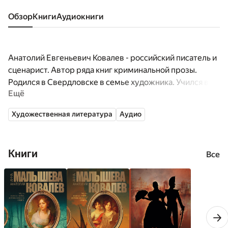
Обзор
книги
аудиокниги
Анатолий Евгеньевич Ковалев - российский писатель и
сценарист. Автор ряда книг криминальной прозы.
Родился в Свердловске в семье художника. Учился в
Ещё
Литинституте. Жена - писательница Анна Витальевна
Малышева, у пары двое сыновей.
Художественная литература
Аудио
Книги
Все