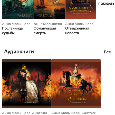
ПОКАЗАТЬ
Анна Малышева
,
Анатолий Ковалев
Анна Малышева
,
Анатолий Ковалев
Анна Малышева
,
Анатолий 
Посланница
Обманувшая
Отверженная
судьбы
смерть
невеста
Аудиокниги
Все
Анна Малышева
,
Анатолий Ковалев
Анна Малышева
,
Анатолий Ковалев