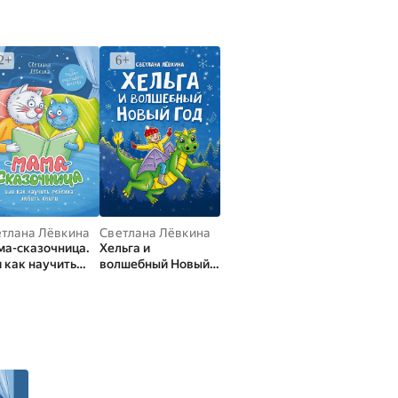
тлана Лёвкина
Светлана Лёвкина
,
Николай Лебедев
,
Роман Морозов
,
Марина Уда
а-сказочница.
Хельга и
 как научить
волшебный Новый
ёнка любить
год
ги