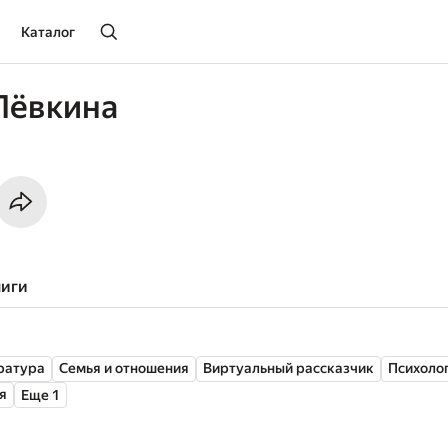
Каталог
Лёвкина
ниги
ратура
Семья и отношения
Виртуальный рассказчик
Психоло
я
Еще 1