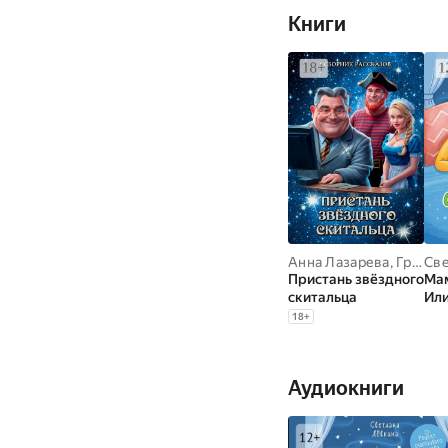
Книги
Анна Лазарева
,
Григорий Родственников
Све
Пристань звёздного
Мам
скитальца
Или
реб
18
+
кни
Аудиокниги