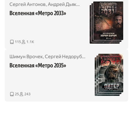
Сергей Антонов
,
Андрей Дьяков
,
Андрей Ерпылев
,
Сер
Вселенная «Метро 2033»
115
1.1K
Шимун Врочек
,
Сергей Недоруб
,
Дмитрий Манасыпов
,
Вселенная «Метро 2035»
25
243