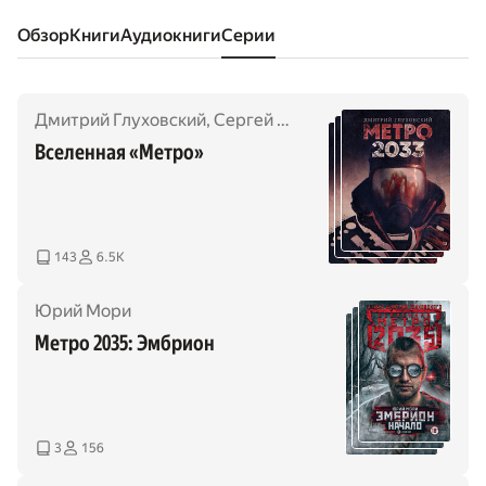
Обзор
книги
аудиокниги
серии
Дмитрий Глуховский
,
Сергей Антонов
,
Шимун Врочек
,
Вселенная «Метро»
143
6.5K
Юрий Мори
Метро 2035: Эмбрион
3
156