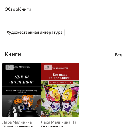
Обзор
книги
Художественная литература
Книги
Все
Лара Малинина
Лара Малинина
,
Татьяна Лебедева
,
Лолита В