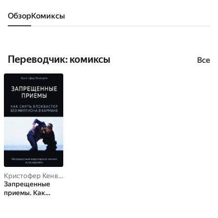
Обзор
комиксы
Переводчик: комиксы
Все
Кристофер Кенворти
Запрещенные
приемы. Как
снять блокбастер
без миллиона в