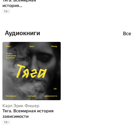
Тяга. Всемирная
история
зависимости
18
+
Аудиокниги
Все
Карл Эрик Фишер
Тяга. Всемирная история
зависимости
18
+