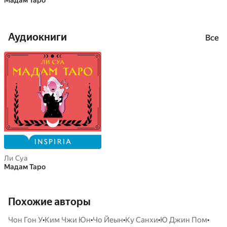
Мадам Таро
Аудиокниги
Все
Ли Суа
Мадам Таро
Похожие авторы
•
•
•
•
•
Чон Гон У
Ким Чжи Юн
Чо Йеын
Ку Санхи
Ю Джин Пом