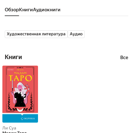
Обзор
книги
аудиокниги
Художественная литература
Аудио
Книги
Все
Ли Суа