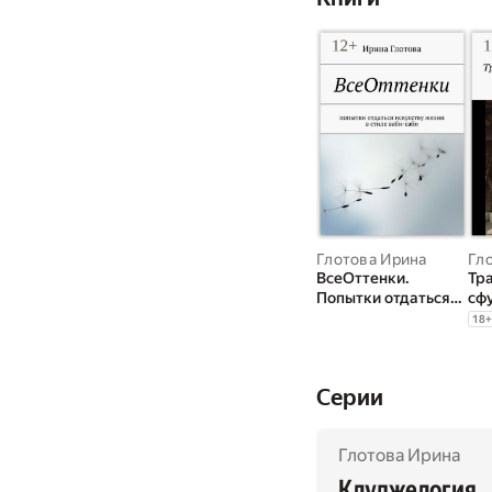
Глотова Ирина
Гл
ВсеОттенки.
Тра
Попытки отдаться
сф
искусству жизни в
18
+
стиле ваби-саби
Cерии
Глотова Ирина
Клуджелогия