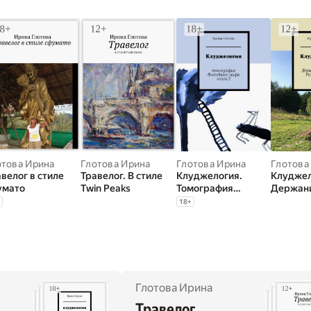
отова Ирина
Глотова Ирина
Глотова Ирина
Глотова
велог в стиле
Травелог. В стиле
Клуджелогия.
Клуджел
умато
Twin Peaks
Томография
Держан
бытийного мифа.
азделен
18
+
Книга 2
3
Глотова Ирина
Травелог