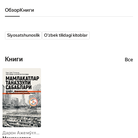
Обзор
книги
Siyosatshunoslik
O'zbek tilidagi kitoblar
Книги
Все
Дарон Ажемўғли
,
Жеймс А. Робинсон