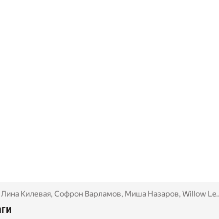
а Килевая
,
Миша Назаров
,
Willow Lensen
,
Лина Килевая
,
Софрон Варламов
,
Миша Назаров
,
Willow Lensen
аги