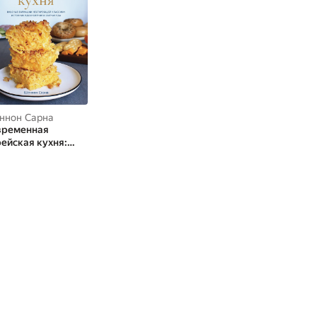
ннон Сарна
временная
ейская кухня:
усные вариации
стареющей
ссики: источник
хновения и
ная еда