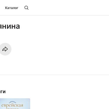
Каталог
янина
иги