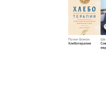
Полин Бомон
Ше
Хлеботерапия
Со
евр
Вк
не
кла
вдо
сыт