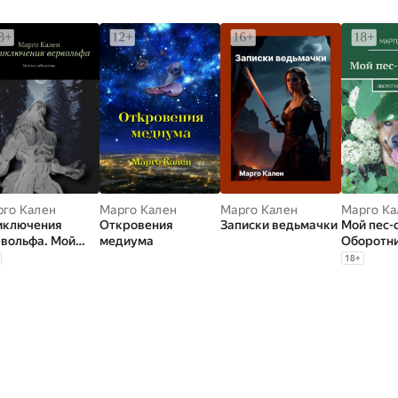
го Кален
Марго Кален
Марго Кален
Марго Ка
иключения
Откровения
Записки ведьмачки
Мой пес-
вольфа. Мой
медиума
Оборотн
-оборотень
существ
18
+