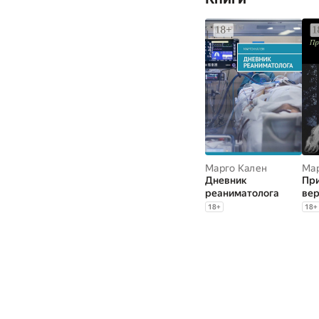
Марго Кален
Мар
Дневник
Пр
реаниматолога
вер
пес
18
+
18
+