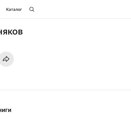
Каталог
няков
ниги