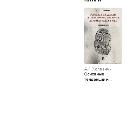
А.Г. Холевчук
Основные
тенденции и
перспективы
развития
дактилоскопии в
США. Монография