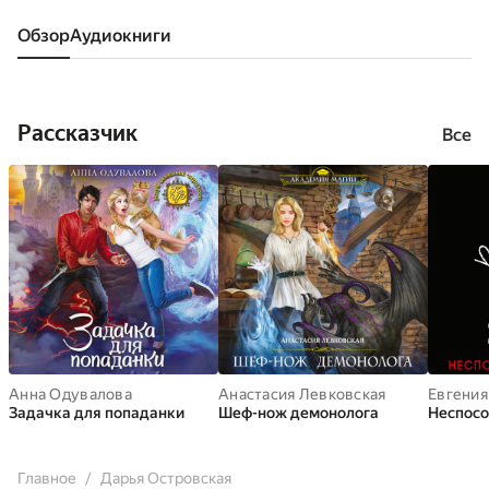
Обзор
аудиокниги
Рассказчик
Все
Анна Одувалова
Анастасия Левковская
Евгения
Задачка для попаданки
Шеф-нож демонолога
Неспосо
Главное
Дарья Островская