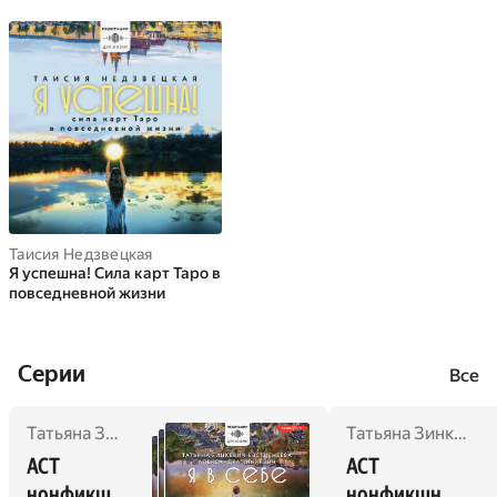
Таисия Недзвецкая
Я успешна! Сила карт Таро в
повседневной жизни
Cерии
Все
Татьяна Зинкевич-Евстигнеева
,
Александра Зинкевич
Татьяна Зинкевич-Евстигнеева
,
Д
АСТ 
АСТ 
нонфикш
нонфикшн. 