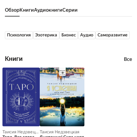
Обзор
книги
аудиокниги
серии
Психология
Эзотерика
Бизнес
Аудио
Саморазвитие
Книги
Все
Таисия Недзвецкая
Таисия Недзвецкая