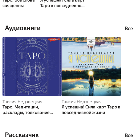
Таро. Все слова
Я успешна! Сила карт
священны
Таро в повседневной
жизни
Аудиокниги
Все
Таисия Недзвецкая
Таисия Недзвецкая
Таро. Медитации,
Я успешна! Сила карт Таро в
расклады, толкование
повседневной жизни
арканов
Рассказчик
Все