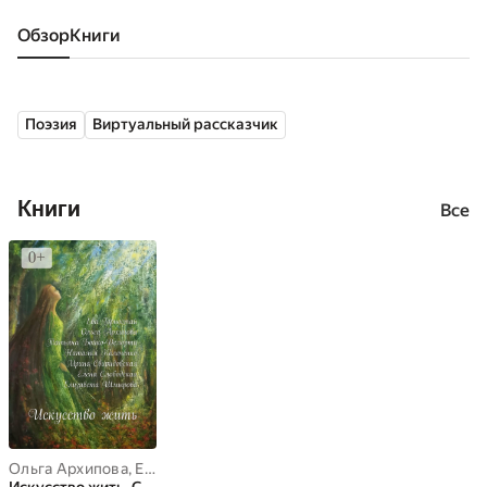
Обзор
книги
Поэзия
Виртуальный рассказчик
Книги
Все
Ольга Архипова
,
Ева Горностай
,
Елена Слободская
,
Елизавета 