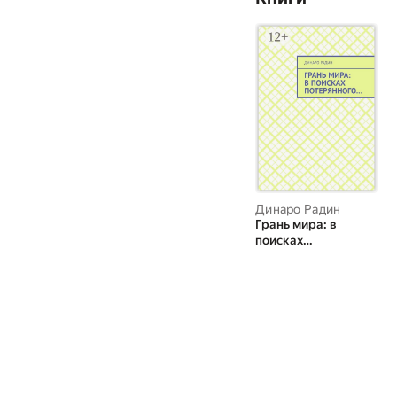
Динаро Радин
Грань мира: в
поисках
потерянного...