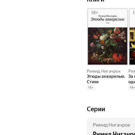
Римид Нигачрок
Ри
Этюды акварелью.
За
Стихи
од
18
+
18
+
Cерии
Римид Нигачрок
Римид Нигачро