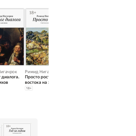
игачрок
Римид Нигачрок
Римид Нигачрок
Римид Нигач
 диалога.
Просто рост. С
Мыслящее поле.
Увидеть маму
ихов
востока на запад
Сборник
Сборник
18
+
18
+