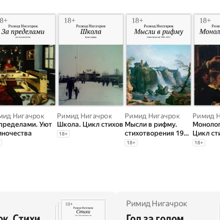
мид Нигачрок
Римид Нигачрок
Римид Нигачрок
Римид Н
 пределами. Уют
Школа. Цикл стихов
Мысли в рифму.
Монолог
иночества
стихотворения 1976
Цикл ст
18
+
—2016
18
+
18
+
Римид Нигачрок
к. Стихи
Год за годом