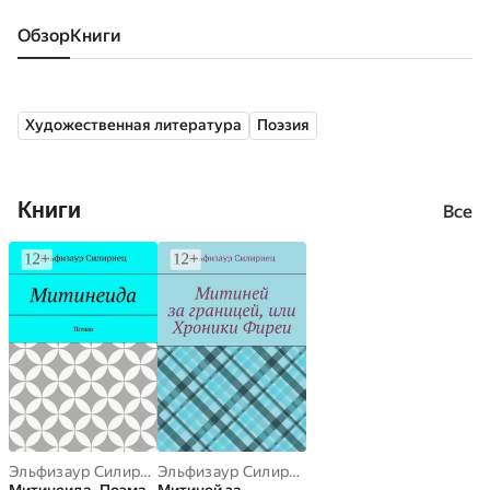
Обзор
книги
Художественная литература
Поэзия
Книги
Все
Эльфизаур Силириец
Эльфизаур Силириец