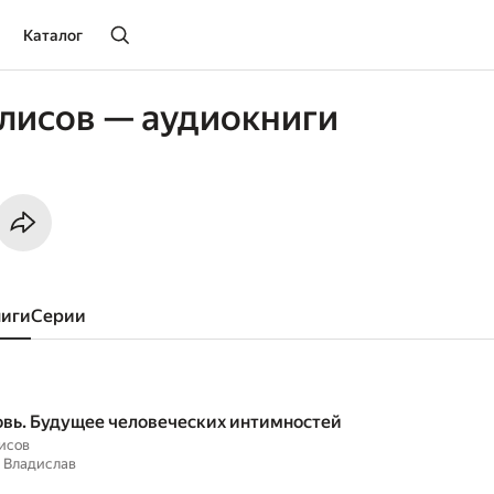
Каталог
лисов — аудиокниги
ниги
серии
вь. Будущее человеческих интимностей
исов
 Владислав