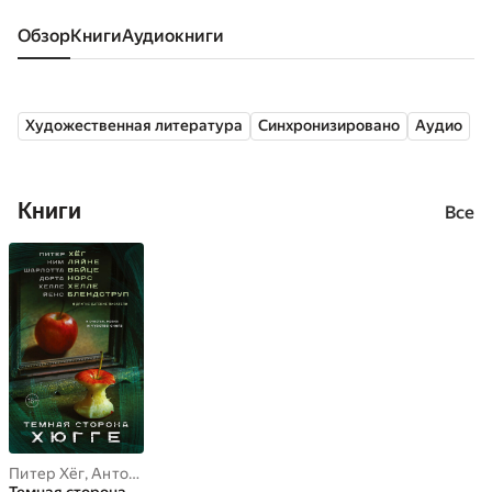
Обзор
книги
аудиокниги
Художественная литература
Синхронизировано
Аудио
Книги
Все
Питер Хёг
,
Антология
,
Ида Йессен
,
Йенс Блендструп
,
Дорта Нор