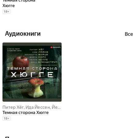
Темная сторона
Хюгге
18
+
Аудиокниги
Все
Питер Хёг
,
Ида Йессен
,
Йенс Блендструп
,
Дорта Норс
,
Ким Ляйн
Темная сторона Хюгге
18
+