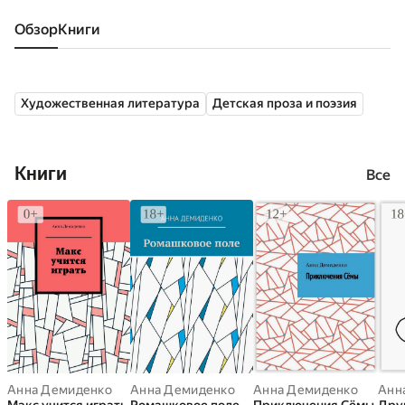
Обзор
книги
Художественная литература
Детская проза и поэзия
Книги
Все
Анна Демиденко
Анна Демиденко
Анна Демиденко
Анн