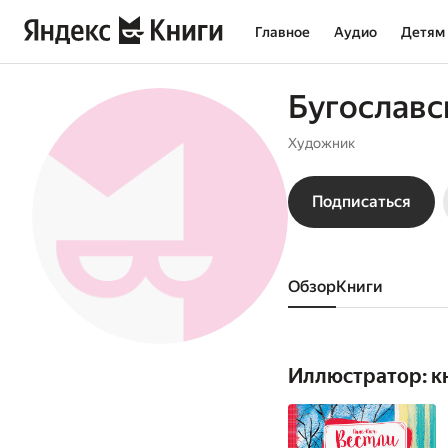
Главное
Аудио
Детям
Бугославск
Художник
Подписаться
Обзор
книги
Иллюстратор: к