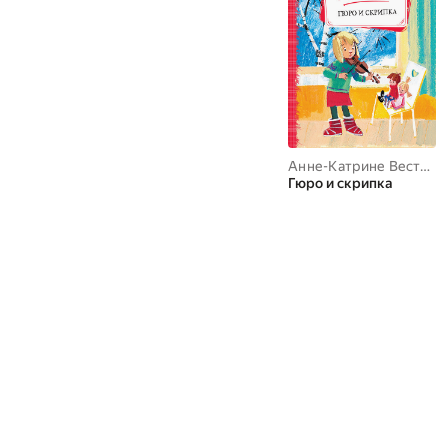
Анне-Катрине Вестли
Гюро и скрипка