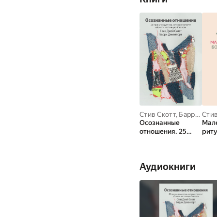
Стив Скотт
,
Барри Девенпорт
Стив
Осознанные
Мал
отношения. 25
риту
привычек для пар,
пере
которые помогут
мину
обрести
чтоб
Аудиокниги
настоящую
памя
близость
отно
изба
стре