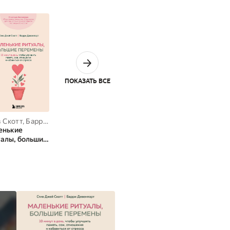
ПОКАЗАТЬ ВСЕ
 Скотт
,
Барри Девенпорт
енькие
алы, большие
мены. 10
т в день,
ы улучшить
ть, сон,
шения и
виться от
сса