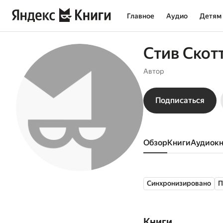
Главное
Аудио
Детям
Стив Скот
Автор
Подписаться
Обзор
книги
аудиок
Синхронизировано
П
Книги