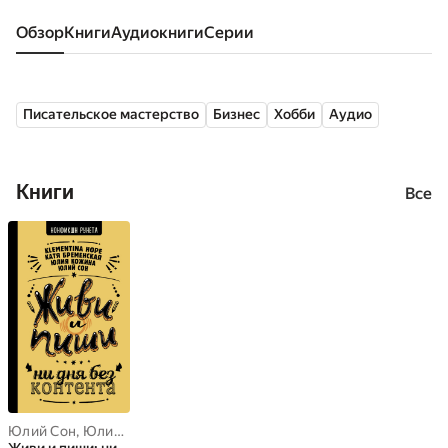
Обзор
книги
аудиокниги
серии
Писательское мастерство
Бизнес
Хобби
Аудио
Книги
Все
Юлий Сон
,
Юлия Кожина
,
Катя Бременская
,
Klementina Hope