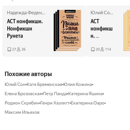
Надежда Феденко
,
Ирина Гольмгрейн
,
Екатерина Оаро
Юлий Сон
,
Юлия 
,
АСТ нонфикшн. 
АСТ 
Нонфикшн 
нонфикш
Рунета
н. 
Нонфикш
н Рунета
27
26
20
114
Похожие авторы
•
•
•
Юлий Сон
Катя Бременская
Юлия Кожина
•
•
•
Елена Брозовская
Петр Панда
Катерина Яшина
•
•
•
Родион Скрябин
Генри Хазлитт
Екатерина Оаро
Максим Ильяхов