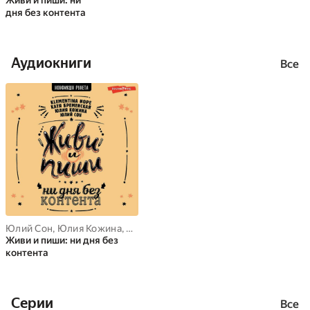
Живи и пиши: ни
дня без контента
Аудиокниги
Все
Юлий Сон
,
Юлия Кожина
,
Катя Бременская
,
Klementina Hope
Живи и пиши: ни дня без
контента
Cерии
Все