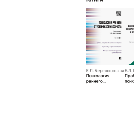
Е.Л. Бережковская
Е.Л.
Психология
Про
раннего
псих
студенческого
него
возраста.
пол
Монография
выс
обра
сту
млад
Мет
рек