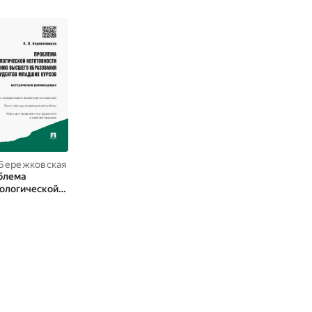
 Бережковская
блема
ологической
товности к
учению
шего
зования у
дентов
ших курсов.
одические
омендации