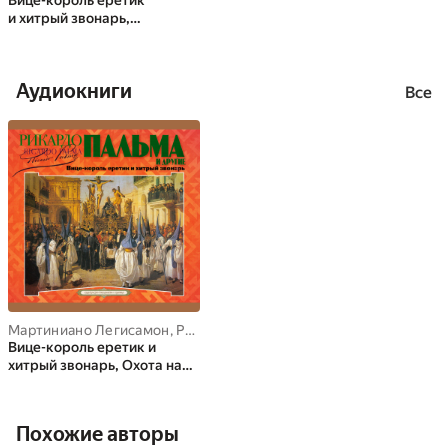
Вице-король еретик
и хитрый звонарь,
Охота на тигра,
Расплата
Аудиокниги
Все
Мартиниано Легисамон
,
Рикардо Пальма
,
Хавьер де-Виана
Вице-король еретик и
хитрый звонарь, Охота на
тигра, Расплата
Похожие авторы