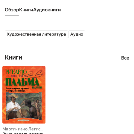
Обзор
книги
аудиокниги
Художественная литература
Аудио
Книги
Все
Мартиниано Легисамон
,
Рикардо Пальма
,
Хавьер де-Виана