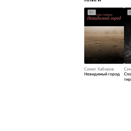
Самат Хабиров
Сам
Невидимый город
Спо
тир