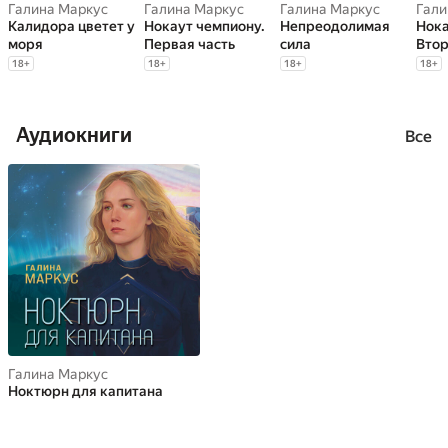
Галина Маркус
Галина Маркус
Галина Маркус
Гали
Калидора цветет у
Нокаут чемпиону.
Непреодолимая
Нока
моря
Первая часть
сила
Втор
18
+
18
+
18
+
18
+
Аудиокниги
Все
Галина Маркус
Ноктюрн для капитана