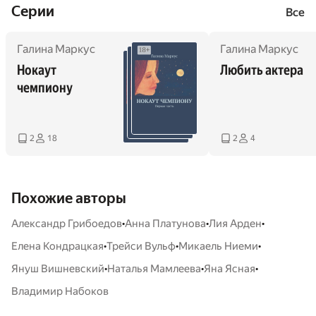
Cерии
Все
Галина Маркус
Галина Маркус
Нокаут 
Любить актера
чемпиону
2
18
2
4
Похожие авторы
•
•
•
Александр Грибоедов
Анна Платунова
Лия Арден
•
•
•
Елена Кондрацкая
Трейси Вульф
Микаель Ниеми
•
•
•
Януш Вишневский
Наталья Мамлеева
Яна Ясная
Владимир Набоков