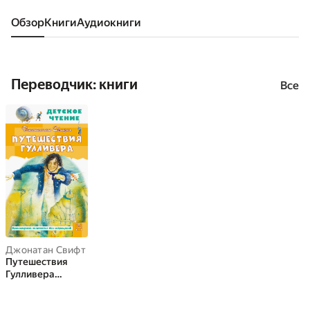
Обзор
книги
аудиокниги
Переводчик: книги
Все
Джонатан Свифт
Путешествия
Гулливера
(сборник)