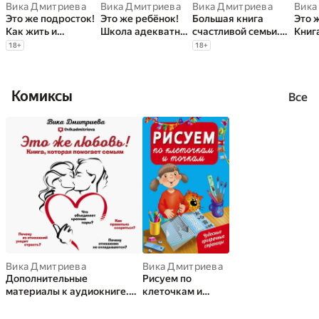
Вика Дмитриева
Вика Дмитриева
Вика Дмитриева
Вика
Это же подросток!
Это же ребёнок!
Большая книга
Это 
Как жить и
Школа адекватных
счастливой семьи.
Книг
общаться с детьми,
родителей
Семья, где все
помо
18
+
18
+
когда они
счастливы
взрослеют
Комиксы
Все
Вика Дмитриева
Вика Дмитриева
Дополнительные
Рисуем по
материалы к аудиокниге.
клеточкам и
Это же любовь! Книга,
точкам
которая помогает семьям