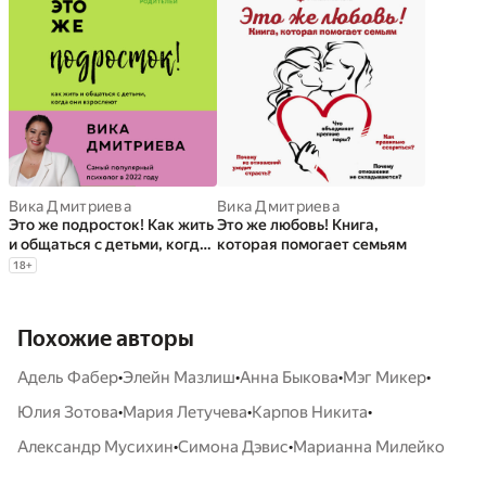
Вика Дмитриева
Вика Дмитриева
Это же подросток! Как жить
Это же любовь! Книга,
и общаться с детьми, когда
которая помогает семьям
они взрослеют
18
+
Похожие авторы
•
•
•
•
Адель Фабер
Элейн Мазлиш
Анна Быкова
Мэг Микер
•
•
•
Юлия Зотова
Мария Летучева
Карпов Никита
•
•
Александр Мусихин
Симона Дэвис
Марианна Милейко