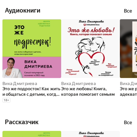
Аудиокниги
Все
Вика Дмитриева
Вика Дмитриева
Вика Д
Это же подросток! Как жить
Это же любовь! Книга,
Это же 
и общаться с детьми, когда
которая помогает семьям
адекват
они взрослеют
18
+
Рассказчик
Все