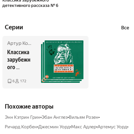
Классика зарубежного
детективного рассказа № 6
Cерии
Все
Артур Конан Дойл
,
Гилберт Кит Честертон
,
Нат Пинкерт
Классика 
зарубежн
ого 
детективн
ого 
6
172
рассказа
Похожие авторы
•
•
•
Энн Кэтрин Грин
Эбан Англез
Вильям Розен
•
•
•
•
Ричард Корбен
Джесмин Уорд
Макс Адлер
Артемус Уорд