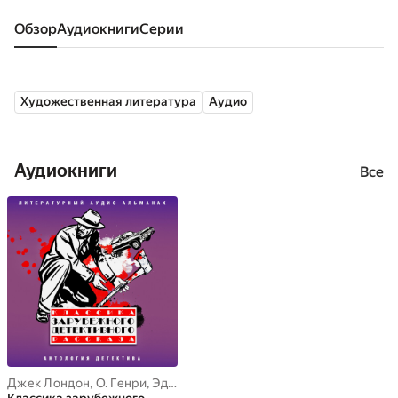
Обзор
аудиокниги
серии
Художественная литература
Аудио
Аудиокниги
Все
Джек Лондон
,
О. Генри
,
Эдгар Уоллес
,
Рой Викерс
,
Эбан Англез
,