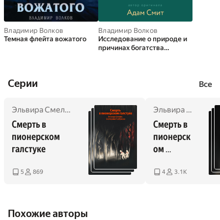
международных научных организаций. Подготовил 8
кандидатов исторических наук. Владел английским,
немецким, сербохорватским и болгарским языками.
Владимир Волков
Владимир Волков
Темная флейта вожатого
Исследование о природе и
Погиб в автокатастрофе. Похоронен в Москве на
причинах богатства
Востряковском кладбище.
народов
Cерии
Все
Эльвира Смелик
,
Екатерина Горбунова
,
Владимир Волк
Эльвира Смелик
,
Смерть в 
Смерть в 
пионерском 
пионерск
галстуке
ом 
галстуке
5
869
4
3.1K
Похожие авторы