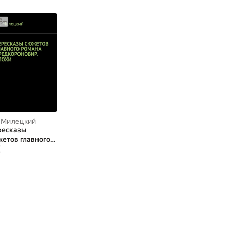
 Милецкий
ресказы
етов главного
мана
дкороновир.
хи