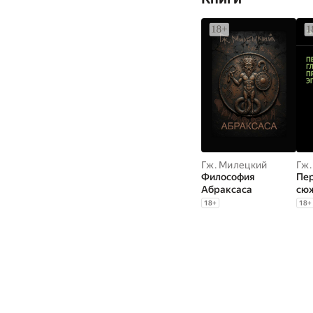
Гж. Милецкий
Гж.
Философия
Пе
Абраксаса
сюж
ро
18
+
18
+
пре
эпо