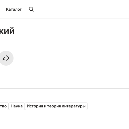
Каталог
кий
ство
Наука
История и теория литературы