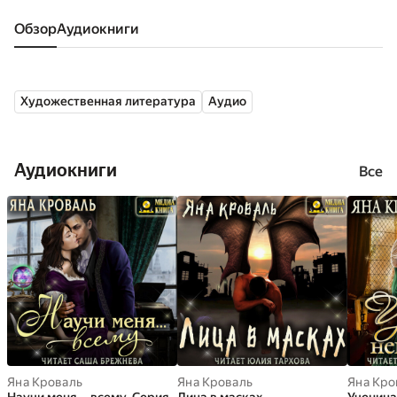
Обзор
аудиокниги
Художественная литература
Аудио
Аудиокниги
Все
Яна Кроваль
Яна Кроваль
Яна Кро