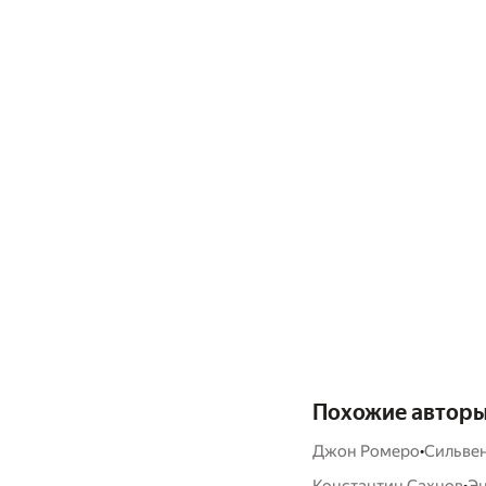
Похожие автор
•
Джон Ромеро
Сильве
•