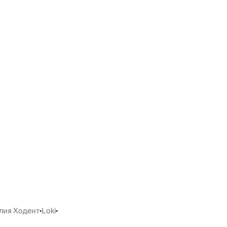
•
•
лия Ходент
Loki