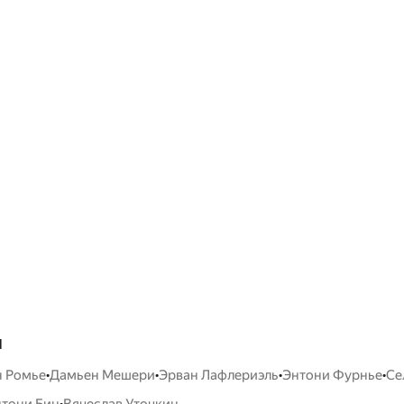
ы
•
•
•
•
н Ромье
Дамьен Мешери
Эрван Лафлериэль
Энтони Фурнье
Се
•