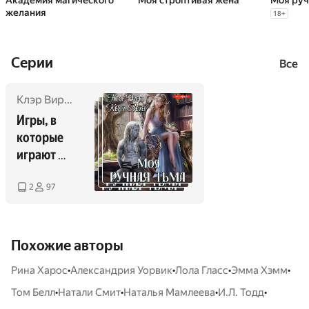
Академия магического
Моя строптивая жена
Моя руч
желания
18
+
Cерии
Все
Клэр Вирго
,
Керри Лемер
Игры, в 
которые 
играют 
эльфы
2
97
Похожие авторы
•
•
•
•
Рина Харос
Александрия Уорвик
Лола Гласс
Эмма Хэмм
•
•
•
•
Том Белл
Натали Смит
Наталья Мамлеева
И.Л. Тодд