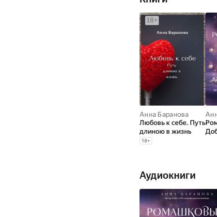
Анна Баранова
Анн
Любовь к себе. Путь
Ром
длиною в жизнь
Доб
кот
18
+
сно
жи
Аудиокниги