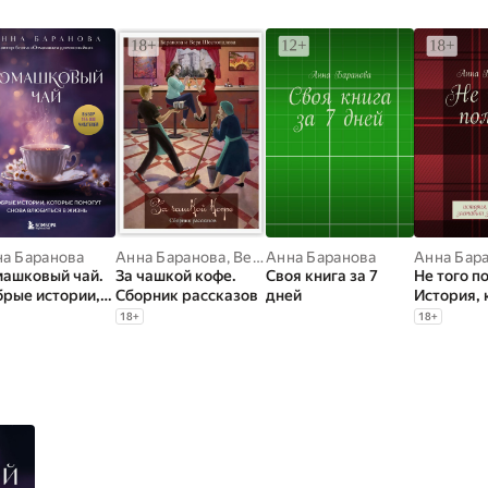
а Баранова
Анна Баранова
,
Вера Шестопалова
Анна Баранова
Анна Бар
ашковый чай.
За чашкой кофе.
Своя книга за 7
Не того по
рые истории,
Сборник рассказов
дней
История, 
орые помогут
заставит
18
+
18
+
ва влюбиться в
задумать
знь