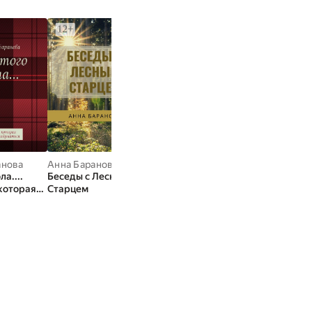
анова
Анна Баранова
ла....
Беседы с Лесным
которая
Старцем
ся