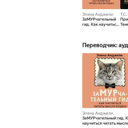
Элена Анджели
Т.С
ЗаМУРчательный
При
гид. Как научиться
Тен
читать мысли
кошки
Переводчик: ау
Элена Анджели
ЗаМУРчательный гид. 
научиться читать мысл