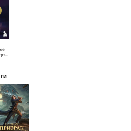
ые
гут
нь
иги