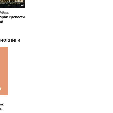
. Эйдж
зрак крепости
ей
диокниги
Как
и