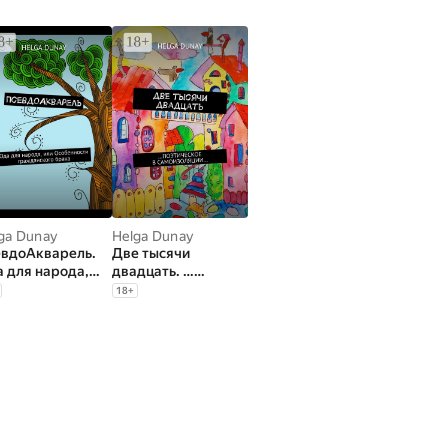
ga Dunay
Helga Dunay
вдоАкварель.
Две тысячи
 для народа,
двадцать. …
 Особенности
Поэтическое в
18
+
жданского
самоизоляции…
ака