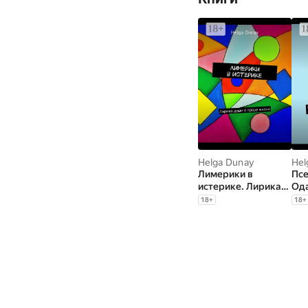
Helga Dunay
Hel
Лимерики в
Псе
истерике. Лирика
Ода
души о прозе жизни
или
18
+
18
+
гра
бр