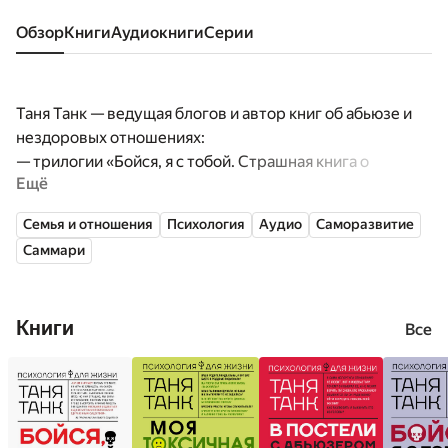
Обзор
книги
аудиокниги
серии
Таня Танк — ведущая блогов и автор книг об абьюзе и
нездоровых отношениях:
— трилогии «Бойся, я с тобой. Страшная книга о
Ещё
роковых и неотразимых»,
— книги «В постели с абьюзером. Любовь, идентичная
Семья и отношения
Психология
Аудио
Саморазвитие
натуральной»,
Саммари
— книги «Моя токсичная семья. Как пережить нелюбовь
родителей и стать счастливым».
Книги
Все