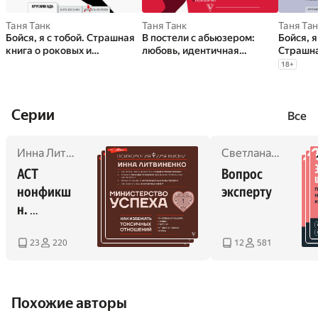
Таня Танк
Таня Танк
Таня Та
Бойся, я с тобой. Страшная
В постели с абьюзером:
Бойся, я
книга о роковых и
любовь, идентичная
Страшна
неотразимых
натуральной
неотраз
18
+
них
Cерии
Все
Инна Литвиненко
,
Вероника Хлебова
,
Сергей Петрушин
Светлана Кузина
,
АСТ 
Вопрос 
нонфикш
эксперту
н. 
Психолог
ия для 
23
220
12
581
жизни
Похожие авторы