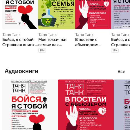
Таня Танк
Таня Танк
Таня Танк
Таня Танк
Бойся, я с тобой.
Моя токсичная
В постели с
Бойся, я с
Страшная книга о
семья: как
абьюзером:
Страшная
роковых и
пережить
любовь,
роковых 
18
+
18
+
неотразимых
нелюбовь
идентичная
неотрази
родителей и стать
натуральной
это все о
счастливым
Аудиокниги
Все