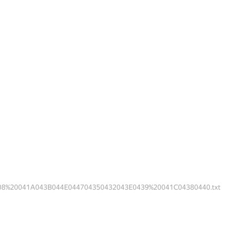
08%20041A043B044E044704350432043E0439%20041C04380440.txt