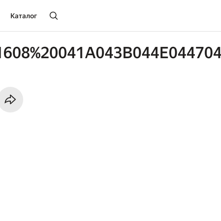
Каталог
1608%20041A043B044E044704